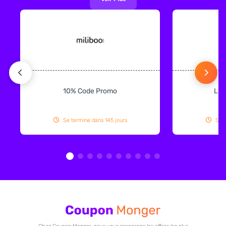
10% Code Promo
Liv
Se termine dans 145 jours
Se t