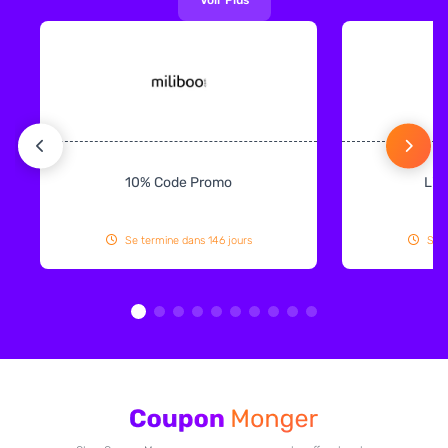
10% Code Promo
Liv
Se termine dans 146 jours
Se t