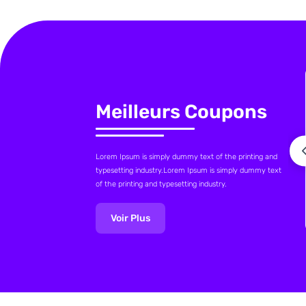
Meilleurs Coupons
Lorem Ipsum is simply dummy text of the printing and
typesetting industry.Lorem Ipsum is simply dummy text
of the printing and typesetting industry.
Voir Plus