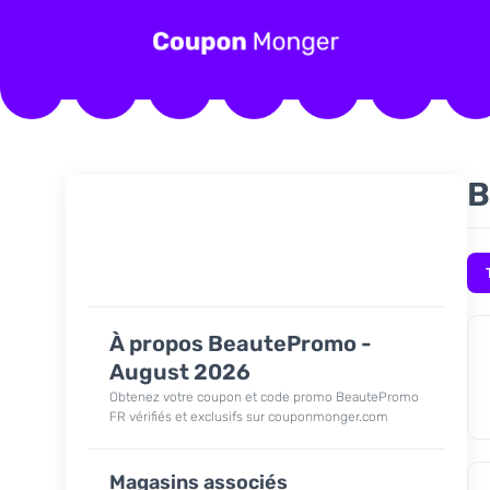
B
À propos BeautePromo -
August 2026
Obtenez votre coupon et code promo BeautePromo
FR vérifiés et exclusifs sur couponmonger.com
Magasins associés