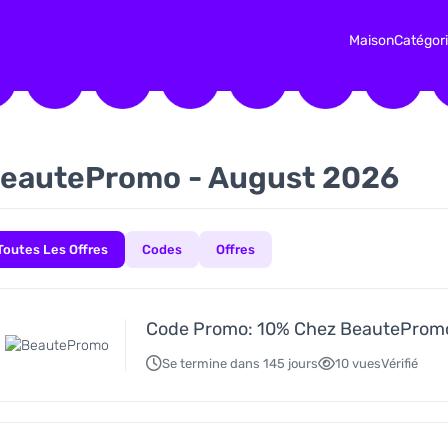
Maison
Catégor
eautePromo - August 2026
Toutes Les Offres
Codes
Offres
Code Promo: 10% Chez BeauteProm
Se termine dans 145 jours
10 vues
Vérifié