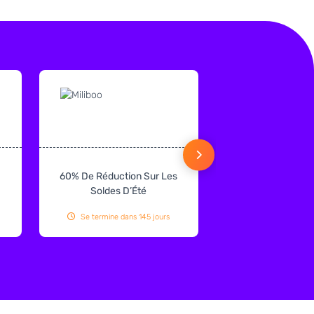
60% De Réduction Sur Les
€125 De Réduction
Soldes D’Été
Double 160 × 200
Taupe
Se termine dans 145 jours
Se termine dans 