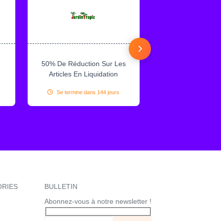
50% De Réduction Sur Les
20% De Réductio
Articles En Liquidation
D’Arbre Fruitier
Se termine dans 144 jours
Se termine dans 
ORIES
BULLETIN
Abonnez-vous à notre newsletter !