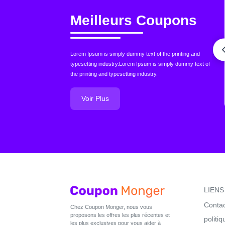
Meilleurs Coupons
Lorem Ipsum is simply dummy text of the printing and
typesetting industry.Lorem Ipsum is simply dummy text of
the printing and typesetting industry.
Voir Plus
LIENS
Conta
Chez Coupon Monger, nous vous
proposons les offres les plus récentes et
politiq
les plus exclusives pour vous aider à