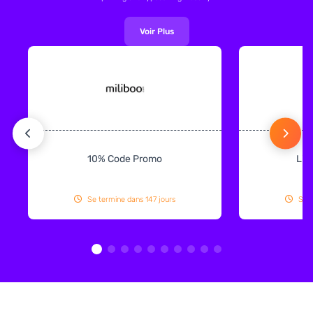
Voir Plus
10% Code Promo
Liv
Se termine dans 147 jours
Se t