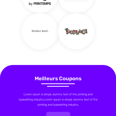
Meilleurs Coupons
Lorem Ipsum is simply dummy text of the printing and
typesetting industry.Lorem Ipsum is simply dummy text of the
printing and typesetting industry.