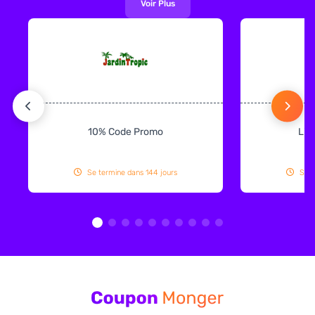
Voir Plus
10% Code Promo
Liv
Se termine dans 144 jours
Se t