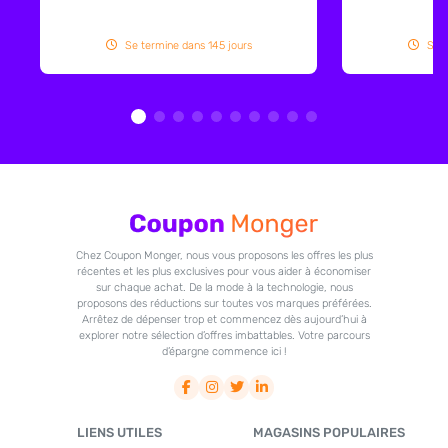
Se termine dans 145 jours
Se t
Chez Coupon Monger, nous vous proposons les offres les plus
récentes et les plus exclusives pour vous aider à économiser
sur chaque achat. De la mode à la technologie, nous
proposons des réductions sur toutes vos marques préférées.
Arrêtez de dépenser trop et commencez dès aujourd’hui à
explorer notre sélection d’offres imbattables. Votre parcours
d’épargne commence ici !
LIENS UTILES
MAGASINS POPULAIRES