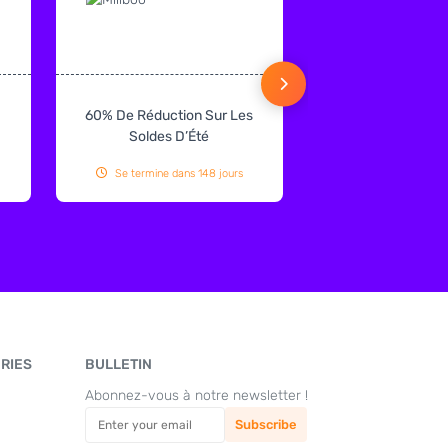
60% De Réduction Sur Les
€125 De Réduction
Soldes D’Été
Double 160 × 200
Taupe
Se termine dans 148 jours
Se termine dans 
RIES
BULLETIN
Abonnez-vous à notre newsletter !