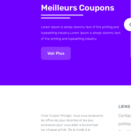
Meilleurs Coupons
Lorem Ipsum is simply dummy text of the printing and
typesetting industry.Lorem Ipsum is simply dummy text
of the printing and typesetting industry.
Voir Plus
LIENS
Conta
Chez Coupon Monger, nous vous proposons
les offres les plus récentes et les plus
politiq
exclusives pour vous aider à économiser
sur chaque achat. De la mode à la