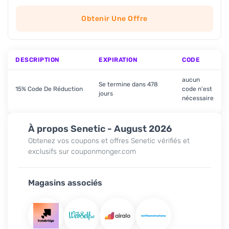
Obtenir Une Offre
DESCRIPTION
EXPIRATION
CODE
aucun
Se termine dans 478
15% Code De Réduction
code n'est
jours
nécessaire
À propos Senetic - August 2026
Obtenez vos coupons et offres Senetic vérifiés et
exclusifs sur couponmonger.com
Magasins associés