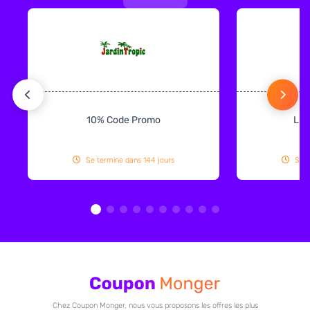
10% Code Promo
Liv
Se termine dans 144 jours
Se t
Chez Coupon Monger, nous vous proposons les offres les plus