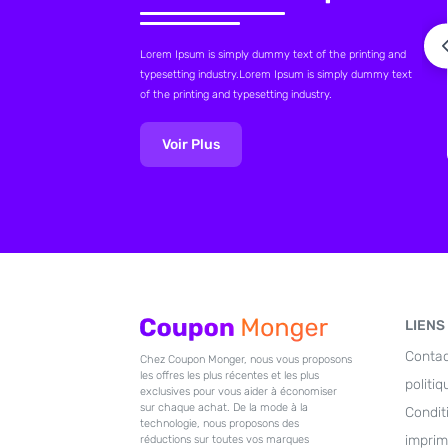
Lorem Ipsum is simply dummy text of the printing and
typesetting industry.Lorem Ipsum is simply dummy text
of the printing and typesetting industry.
Voir Plus
LIENS
Conta
Chez Coupon Monger, nous vous proposons
les offres les plus récentes et les plus
politiq
exclusives pour vous aider à économiser
sur chaque achat. De la mode à la
Conditi
technologie, nous proposons des
imprim
réductions sur toutes vos marques