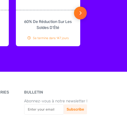
60% De Réduction Sur Les
€125 De Réduction
Soldes D’Été
Double 160 × 200
Taupe
Se termine dans 147 jours
Se termine dans 
RIES
BULLETIN
Abonnez-vous à notre newsletter !