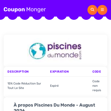
DESCRIPTION
EXPIRATION
CODE
Code
15% Code Réduction Sur
Expiré
non
Tout Le Site
requis
À propos Piscines Du Monde - August
2026