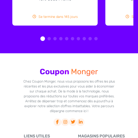
Se termine dans 145 jours
Se t
Chez Coupon Monger, nous vous proposons les offres les plus
récentes et les plus exclusives pour vous aider à économiser
sur chaque achat. De la mode à la technologie, nous
proposons des réductions sur toutes vos marques préférées.
Arrêtez de dépenser trop et commencez dès aujourd’hui à
explorer notre sélection d’offres imbattables. Votre parcours
d’épargne commence ici !
LIENS UTILES
MAGASINS POPULAIRES