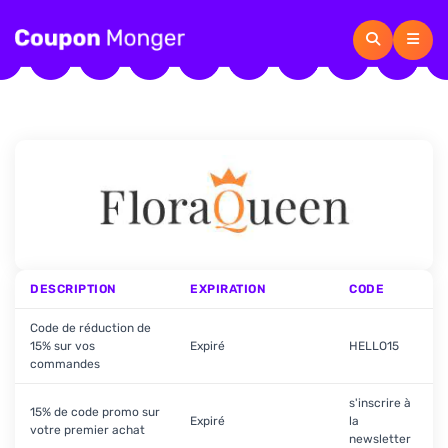
DESCRIPTION
EXPIRATION
CODE
Code de réduction de
15% sur vos
Expiré
HELLO15
commandes
s'inscrire à
15% de code promo sur
Expiré
la
votre premier achat
newsletter