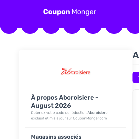
A
À propos Abcroisiere -
August 2026
Obtenez votre code de réduction
Abcroisiere
exclusif et mis à jour sur CouponMonger.com
Magasins associés