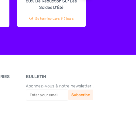
60% De Réduction Sur Les
€125 De Réduction
Soldes D’Été
Double 160 × 200
Taupe
Se termine dans 147 jours
Se termine dans 
RIES
BULLETIN
Abonnez-vous à notre newsletter !