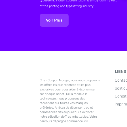
typesetting industry.Lorem Ipsum is simply dummy text
of the printing and typesetting industry.
Voir Plus
LIENS
Conta
Chez Coupon Monger, nous vous proposons
les offres les plus récentes et les plus
politiq
exclusives pour vous aider à économiser
sur chaque achat. De la mode à la
Conditi
technologie, nous proposons des
réductions sur toutes vos marques
imprim
préférées. Arrêtez de dépenser trop et
commencez dès aujourd’hui à explorer
notre sélection d’offres imbattables. Votre
parcours d’épargne commence ici !